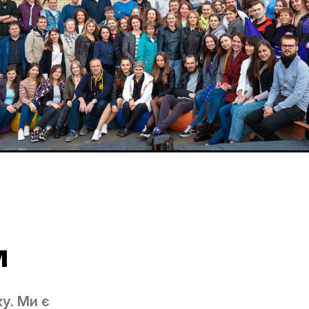
м
ку. Ми є