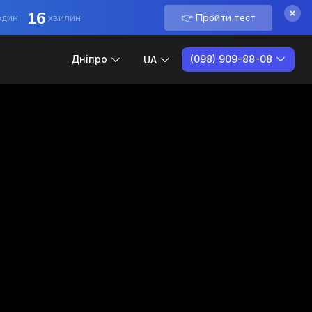
16
👉 Пройти тест
один
хвилин
(098) 909-88-08
Дніпро
UA