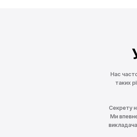
Нас часто
таких р
Секрету н
Ми впевне
викладача