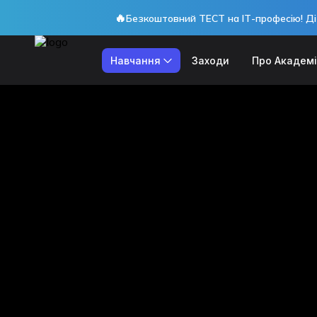
🔥
Безкоштовний ТЕСТ на ІТ-професію! Ді
Навчання
Заходи
Про Академ