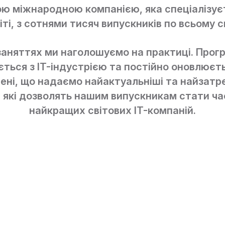
ю міжнародною компанією, яка спеціалізуєт
іті, з сотнями тисяч випускників по всьому св
заняттях ми наголошуємо на практиці. Прог
ться з IT-індустрією та постійно оновлюєт
ені, що надаємо найактуальніші та найзатр
, які дозволять нашим випускникам стати ч
найкращих світових IT-компаній.