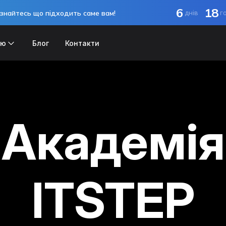
6
18
знайтесь що підходить саме вам!
днів
г
ію
Блог
Контакти
Академія
ITSTEP