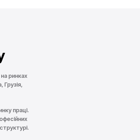
у
 на ринках
 Грузія,
нку праці.
рофесійних
структурі.