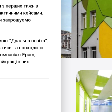
 з перших тижнів
актичними кейсами.
ми запрошуємо
мою “Дуальна освіта”,
атись та проходити
компаніях: Epam,
Найкращі з них