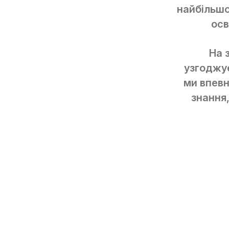
найбільшо
осв
На 
узгоджує
ми впевн
знання