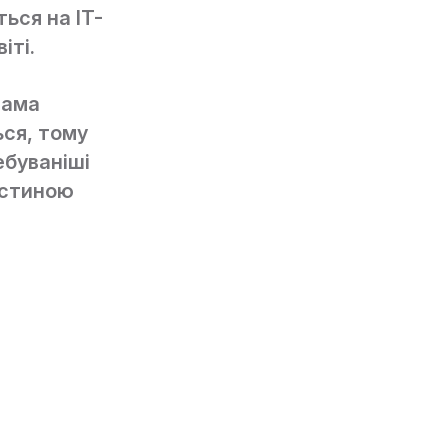
ься на IT-
іті.
рама
ься, тому
ебуваніші
астиною