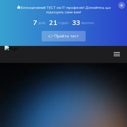
🔥
Безкоштовний ТЕСТ на ІТ-професію! Дізнайтесь що
підходить саме вам!
7
21
33
днів
годин
хвилин
👉 Пройти тест