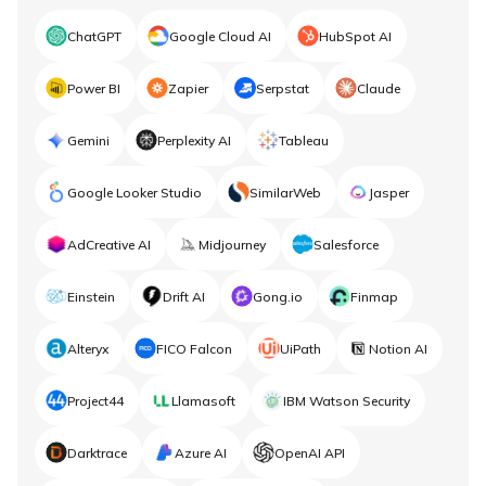
ChatGPT
Google Cloud AI
HubSpot AI
Power BI
Zapier
Serpstat
Claude
Gemini
Perplexity AI
Tableau
Google Looker Studio
SimilarWeb
Jasper
AdCreative AI
Midjourney
Salesforce
Einstein
Drift AI
Gong.io
Finmap
Alteryx
FICO Falcon
UiPath
Notion AI
Project44
Llamasoft
IBM Watson Security
Darktrace
Azure AI
OpenAI API