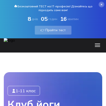
🔥
Безкоштовний ТЕСТ на ІТ-професію! Дізнайтесь що
підходить саме вам!
8
05
16
днів
годин
хвилин
👉 Пройти тест
1-11 клас
Клуб йоги