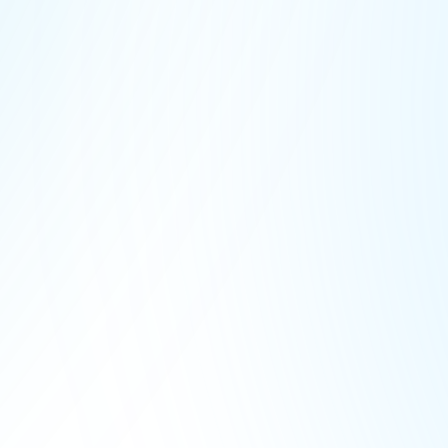
Поширені питання
Моя дитина дуже сором'язлива. Чи
впорається вона?
Наша програма якраз розрахована на поступове
подолання страху. Безпечне середовище
допомагає розкритися.
Чи можна приєднатися посеред
року?
З якого заняття видно результати?