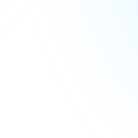
Як оплатити і записатися?
Чи потрібен попередній досвід
публічних виступів?
Скільки дітей у групі?
Які теми обговорюють на дебатах?
Чи будуть змагання або турніри?