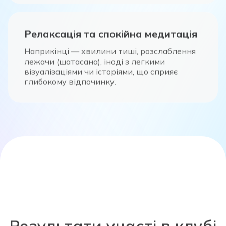
Релаксація та спокійна медитація
Наприкінці — хвилини тиші, розслаблення
лежачи (шатасана), іноді з легкими
візуалізаціями чи історіями, що сприяє
глибокому відпочинку.
Результати участі в клубі