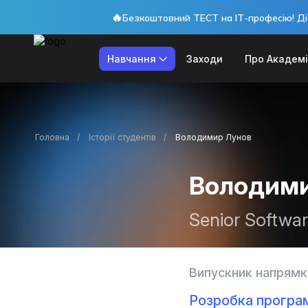
🔥
Безкоштовний ТЕСТ на ІТ-професію! Ді
Навчання
Заходи
Про Академ
Головна
Історії студентів
Володимир Лунов
Володими
Senior Softwa
Випускник напрямк
Розробка програ