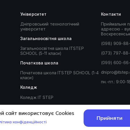
Університет
Контакти
Дніпровський технологічний
Приймальня п
університет
адресою - вул
Воскресенськ
Загальноосвiтня школа
(098) 909-88
Загальноосвітня школа ITSTEP
(073) 797-88
SCHOOL (5-11 класи)
(099) 600-66
Початкова школа
dnipro@itstep
Початкова школа ITSTEP SCHOOL (1-4
класи)
пн.-пт.: 9:00-1
Коледж
Коледж IT STEP
й сайт використовує Cookies
Прийняти
літика конфіденційності