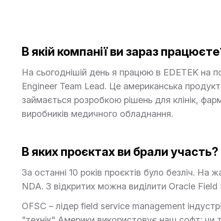
В якій компанії ви зараз працюєте
На сьогоднішій день я працюю в EDETEK на поз
Engineer Team Lead. Це американська продукт
займається розробкою рішень для клінік, фар
виробників медичного обладнання.
В яких проєктах ви брали участь?
За останні 10 років проєктів було безліч. На жа
NDA. З відкритих можна виділити Oracle Field 
OFSC – лідер field service management індустр
"технік" Америки використовує наш софт: чи т