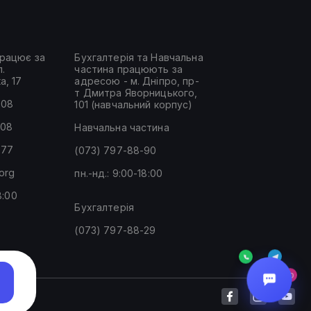
рацює за
Бухгалтерія та Навчальна
.
частина працюють за
а, 17
адресою - м. Дніпро, пр-
т Дмитра Яворницького,
-08
101 (навчальний корпус)
-08
Навчальна частина
-77
(073) 797-88-90
.org
пн.-нд.: 9:00-18:00
8:00
Бухгалтерія
(073) 797-88-29