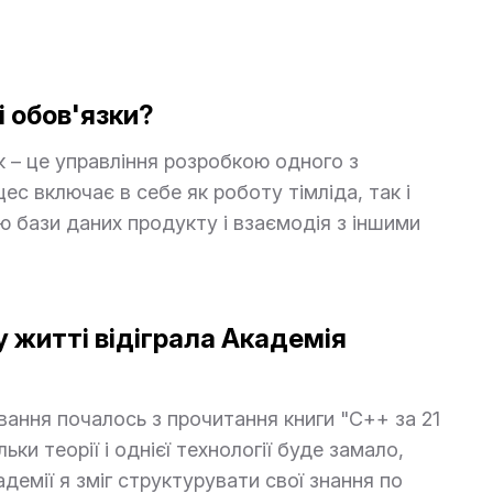
і обов'язки?
 – це управління розробкою одного з
цес включає в себе як роботу тімліда, так і
ю бази даних продукту і взаємодія з іншими
у житті відіграла Академія
ання почалось з прочитання книги "С++ за 21
льки теорії і однієї технології буде замало,
адемії я зміг структурувати свої знання по