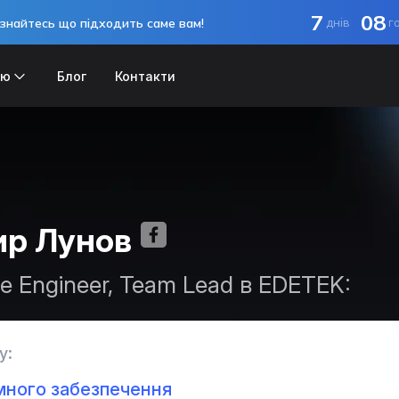
7
08
знайтесь що підходить саме вам!
днів
г
ію
Блог
Контакти
р Лунов
re Engineer, Team Lead в EDETEK:
у:
много забезпечення