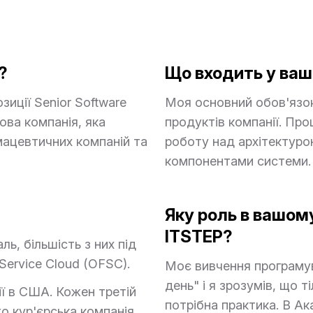
?
Що входить у ваш
иції Senior Software
Моя основний обов'язок
ова компанія, яка
продуктів компанії. Про
мацевтичних компаній та
роботу над архітектуро
компонентами системи.
Яку роль в вашом
ITSTEP?
ль, більшість з них під
Service Cloud (OFSC).
Моє вивчення програмув
день" і я зрозумів, що ті
ії в США. Кожен третій
потрібна практика. В Ак
о кур'єрська компанія,