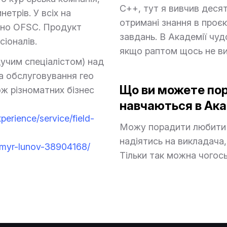
С++, тут я вивчив десят
етрів. У всіх на
отримані знання в проє
ено OFSC. Продукт
завдань. В Академії чудо
сіоналів.
якщо раптом щось не ви
учим спеціалістом) над
за обслуговування гео
Що ви можете пор
ож різноматних бізнес
навчаються в Ака
perience/service/field-
Можу порадити любити 
надіятись на викладача
dymyr-lunov-38904168/
Тільки так можна чогось