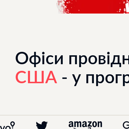
Офіси провід
США
- у прог