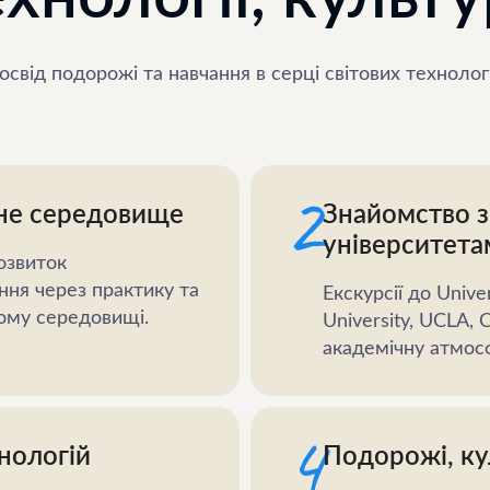
свід подорожі та навчання в серці світових технолог
2
вне середовище
Знайомство з
університета
озвиток
ння через практику та
Екскурсії до Unive
ому середовищі.
University, UCLA, 
академічну атмос
4
хнологій
Подорожі, ку