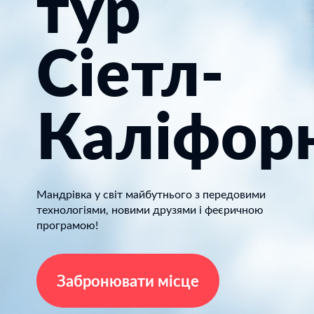
тур
Сіетл-
Каліфорн
Мандрівка у світ майбутнього з передовими
технологіями, новими друзями і феєричною
програмою!
Забронювати місце