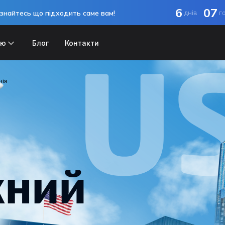
6
07
знайтесь що підходить саме вам!
днів
г
ію
Блог
Контакти
U
нія
жний