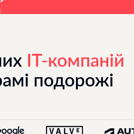
них
IT-компаній
рамі подорожі