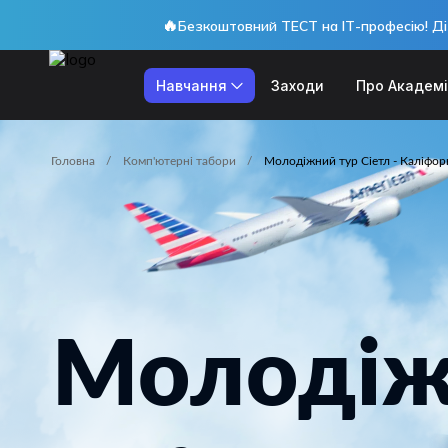
🔥
Безкоштовний ТЕСТ на ІТ-професію! Ді
Навчання
Заходи
Про Академ
Головна
Комп'ютерні табори
Молодіжний тур Сіетл - Каліфор
Молоді