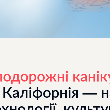
подорожні кані
а Каліфорнія — н
хнології, культ