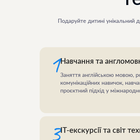
Подаруйте дитині унікальний до
1
Навчання та англомо
Заняття англійською мовою, р
комунікаційних навичок, навча
проєктний підхід у міжнародн
3
ІТ-екскурсії та світ те