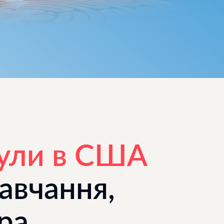
кули в США
авчання,
ура