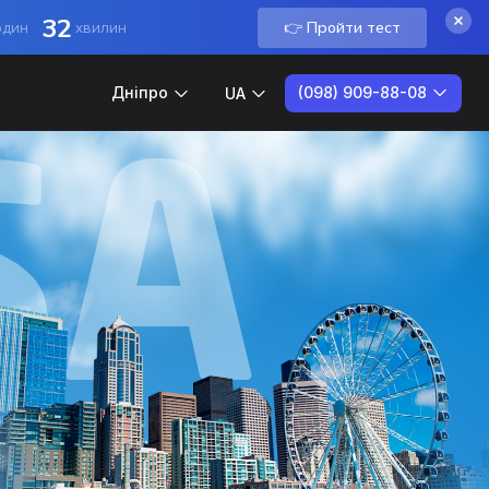
32
👉 Пройти тест
один
хвилин
(098) 909-88-08
Дніпро
UA
S
A