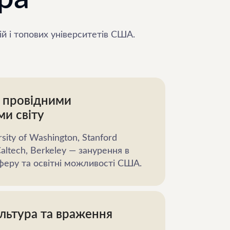
ій і топових університетів США.
 провідними
ми світу
rsity of Washington, Stanford
Caltech, Berkeley — занурення в
феру та освітні можливості США.
льтура та враження