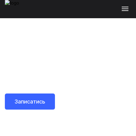
Білий хакінг
Опануйте секрети атак, навчіться думати як
хакер та заробляйте на кібербезпеці!
Записатись