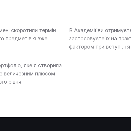
мені скоротили термін
В Академії ви отримуєте
то предметів я вже
застосовуєте їх на прак
фактором при вступі, і я
ртфоліо, яке я створила
це величезним плюсом і
го рівня.