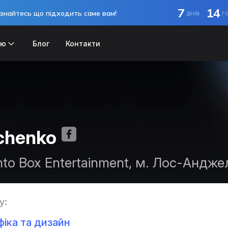
7
14
знайтесь що підходить саме вам!
днів
г
ію
Блог
Контакти
chenko
nto Box Entertainment, м. Лос-Андже
у:
іка та дизайн