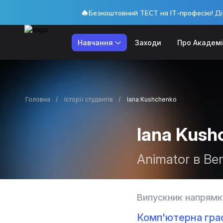
🔥
Безкоштовний ТЕСТ на ІТ-професію! Ді
Навчання
Заходи
Про Академ
Головна
Історії студентів
Iana Kushchenko
Iana Kush
Animator в Be
Випускник напрямк
Комп'ютерна граф