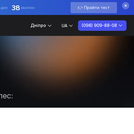
38
👉 Пройти тест
один
хвилин
(098) 909-88-08
Дніпро
UA
лес: