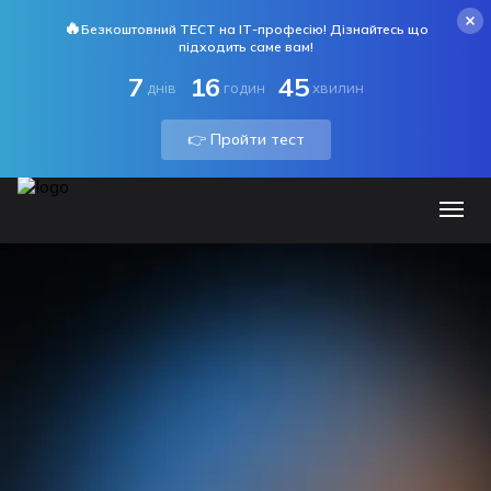
🔥
Безкоштовний ТЕСТ на ІТ-професію! Дізнайтесь що
підходить саме вам!
7
16
45
днів
годин
хвилин
👉 Пройти тест