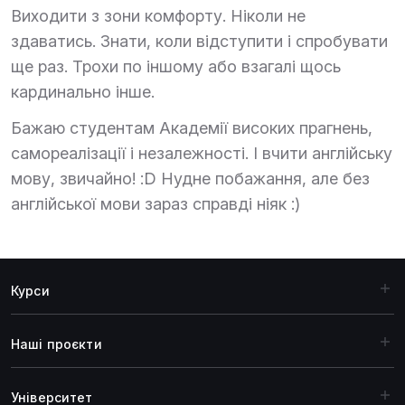
Виходити з зони комфорту. Ніколи не
здаватись. Знати, коли відступити і спробувати
ще раз. Трохи по іншому або взагалі щось
кардинально інше.
Бажаю студентам Академії високих прагнень,
самореалізації і незалежності. І вчити англійську
мову, звичайно! :D Нудне побажання, але без
англійської мови зараз справді ніяк :)
Курси
Наші проєкти
Університет