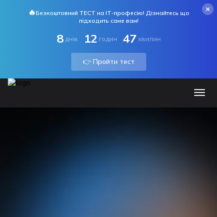
🔥
Безкоштовний ТЕСТ на ІТ-професію! Дізнайтесь що
підходить саме вам!
8
12
47
днів
годин
хвилин
👉 Пройти тест