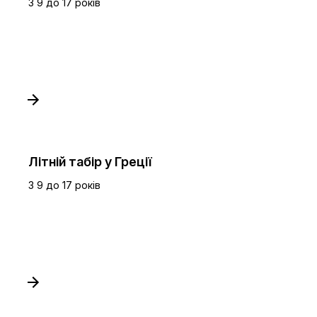
З 9 до 17 років
Літній табір у Греції
З 9 до 17 років