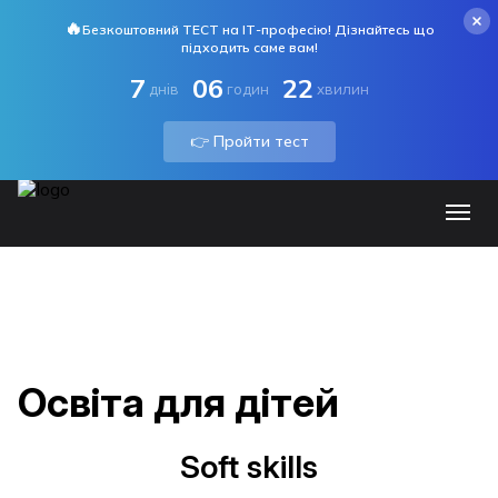
🔥
Безкоштовний ТЕСТ на ІТ-професію! Дізнайтесь що
підходить саме вам!
7
06
22
днів
годин
хвилин
👉 Пройти тест
Освіта для дітей
Soft skills