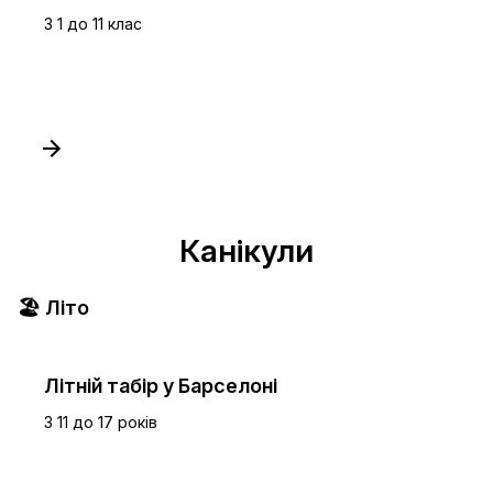
З 1 до 11 клас
Канікули
🏖️ Літо
Літній табір у Барселоні
З 11 до 17 років