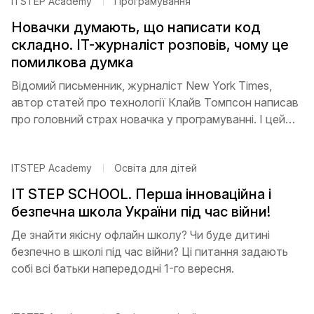
ITSTEP Academy
Програмування
Новачки думають, що написати код
складно. IT-журналіст розповів, чому це
помилкова думка
Відомий письменник, журналіст New York Times,
автор статей про технології Клайв Томпсон написав
про головний страх новачка у програмуванні. І цей
страх — не в складності кодингу.
ITSTEP Academy
Освіта для дітей
IT STEP SCHOOL. Перша інноваційна і
безпечна школа України під час війни!
Де знайти якісну офлайн школу? Чи буде дитині
безпечно в школі під час війни? Ці питання задають
собі всі батьки напередодні 1-го вересня.