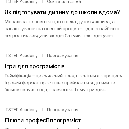
ITSTEP Academy
Освіта для дітей
Як підготувати дитину до школи вдома?
Моральна та освітня підготовка дуже важлива, а
налаштування на освітній процес – одне з найбільш
непростих завдань, як для батьків, так і для учня
ITSTEP Academy
Програмування
Ігри для програмістів
Гейміфікація – це сучасний тренд освітнього процесу.
Ігровий формат простіше сприймається дітьми та
більше залучає їх до навчання. Тому ігри для
програмістів-початківців створюються для різного
віку і рівня знань
ITSTEP Academy
Програмування
Плюси професії програміст