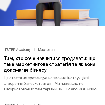
ITSTEP Academy
Маркетинг
Тим, хто хоче навчитися продавати: що
таке маркетингова стратегія та як вона
допомагає бізнесу
Ця стаття не претендує на звання: інструкція зі
створення бізнес-стратегії. Ми навмисно не
використовуємо такі терміни, як LTV або ROI. Якщо
ви вже розібралися і хочете пояснити другу, колезі,
клієнту, покажіть цю статтю.