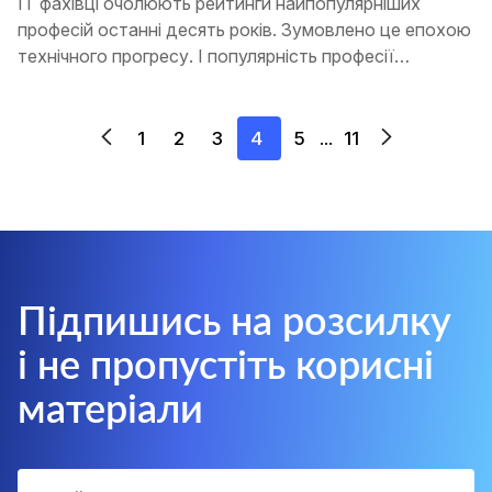
IT фахівці очолюють рейтинги найпопулярніших
професій останні десять років. Зумовлено це епохою
технічного прогресу. І популярність професії
найближчими роками зростатиме
1
2
3
4
5
11
...
Підпишись на розсилку
і не пропустіть корисні
матеріали