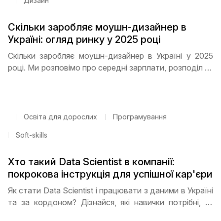
Дизайн
Скільки заробляє моушн-дизайнер в
Україні: огляд ринку у 2025 році
Скільки заробляє моушн-дизайнер в Україні у 2025
році. Ми розповімо про середні зарплати, розподіл за
досвідом, перспективи фрилансу та віддаленої
роботи, а також поради, як швидко прокачати
навички й отримати високий дохід
Освіта для дорослих
Програмування
Soft-skills
Хто такий Data Scientist в компанії:
покрокова інструкція для успішної кар'єри
Як стати Data Scientist і працювати з даними в Україні
та за кордоном? Дізнайся, які навички потрібні, як
будувати портфоліо, проходити стажування та