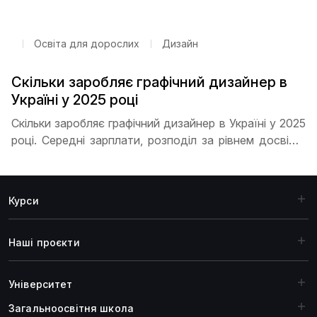
знайти першу роботу. Покрокова інструкція та
поради від ITSTEP Academy допоможуть
стартувати кар’єру.
Освіта для дорослих
Дизайн
Скільки заробляє графічний дизайнер в
Україні у 2025 році
Скільки заробляє графічний дизайнер в Україні у 2025
році. Середні зарплати, розподіл за рівнем досвіду,
вплив міста на доходи, перспективи кар’єрного
росту та особливості роботи на фрілансі для
дизайнерів різних рівнів
Курси
Наші проєкти
Університет
Загальноосвiтня школа