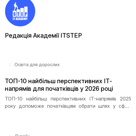
Редакція Академії ITSTEP
Освіта для дорослих
ТОП-10 найбільш перспективних ІТ-
напрямів для початківців у 2026 році
ТОП-10 найбільш перспективних IT-напрямів 2025
року допоможе початківцям обрати шлях у сфері
технологій. Програмування, дизайн, кібербезпека,
Data Science та DevOps - які спеціальності
користуються найбільшим попитом та як почати
кар’єру з нуля