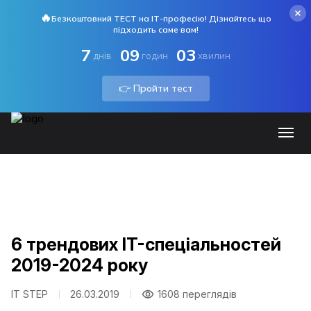
🔥
Безкоштовний ТЕСТ на ІТ-професію! Дізнайтесь що
підходить саме вам!
7
09
03
днів
годин
хвилин
👉 Пройти тест
6 трендових IT-спеціальностей
2019-2024 року
IT STEP
26.03.2019
1608 переглядів