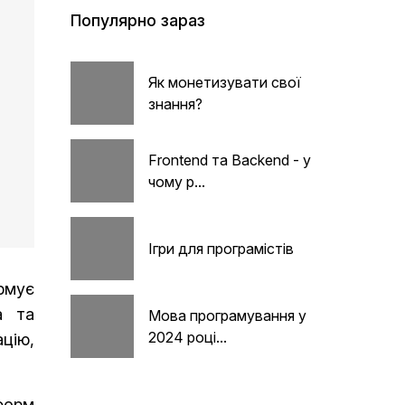
Популярно зараз
Як монетизувати свої
знання?
Frontend та Backend - у
чому р...
Ігри для програмістів
ормує
а та
Мова програмування у
2024 році...
цію,
тформ