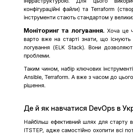
інфраструктурою. Для цього викори
конфігураційні файли) та Terraform (ств
інструменти стають стандартом у великих
Моніторинг та логування.
Хоча це ч
варто вже на старті знати, що існують 
логування (ELK Stack). Вони дозволяют
проблеми.
Таким чином, набір ключових інструменті
Ansible, Terraform. А вже з часом до цьо
рішення.
Де й як навчатися DevOps в Укр
Найбільш ефективний шлях для старту в
ITSTEP, адже самостійно охопити всі по