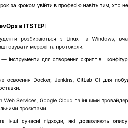
ок за кроком увійти в професію навіть тим, хто н
evOps в ITSTEP:
туденти розбираються з Linux та Windows, вча
аштовувати мережі та протоколи.
e — інструменти для створення скриптів і конфігур
не освоєння Docker, Jenkins, GitLab CI для побу
оставки.
n Web Services, Google Cloud та іншими провайде
альними проєктами.
та інші сучасні підходи, які дозволяють опису