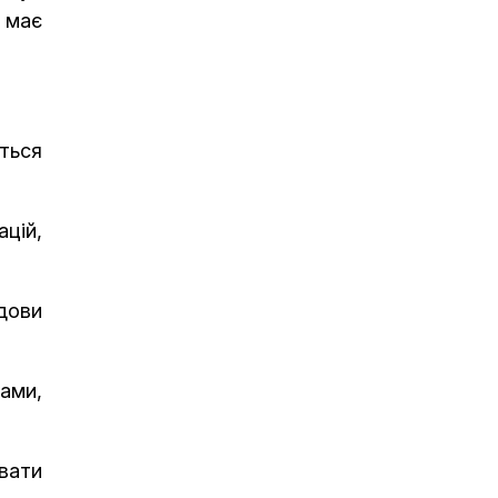
е має
ться
ацій,
дови
рами,
вати