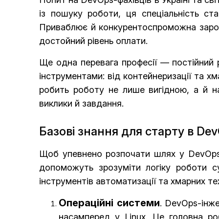
із пошуку роботи, ця спеціальність ст
Приваблює й конкурентоспроможна зароб
достойний рівень оплати.
Ще одна перевага професії — постійний 
інструментами: від контейнеризації та х
робить роботу не лише вигідною, а й н
виклики й завдання.
Базові знання для старту в De
Щоб упевнено розпочати шлях у DevOps,
допоможуть зрозуміти логіку роботи с
інструментів автоматизації та хмарних те
Операційні системи
. DevOps-інж
насамперед у Linux. Це головна ро