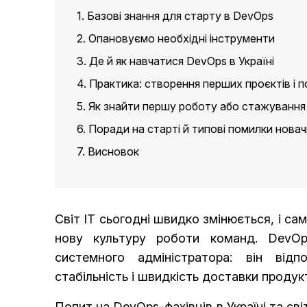
1. Базові знання для старту в DevOps
2. Опановуємо необхідні інструменти
3. Де й як навчатися DevOps в Україні
4. Практика: створення перших проєктів і 
5. Як знайти першу роботу або стажування
6. Поради на старті й типові помилки новач
7. Висновок
Світ ІТ сьогодні швидко змінюється, і с
нову культуру роботи команд. DevOp
системного адміністратора: він відп
стабільність і швидкість доставки продукт
Попит на DevOps-фахівців в Україні та сві