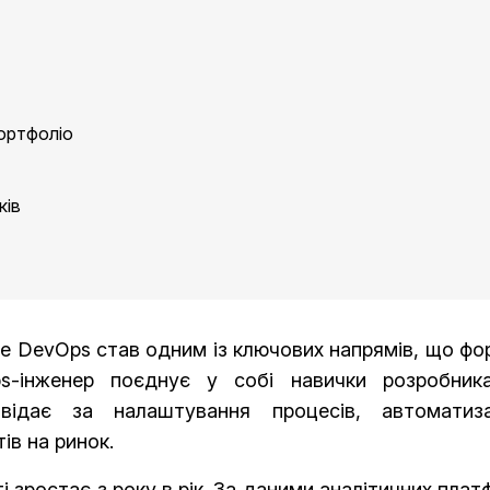
портфоліо
ків
аме DevOps став одним із ключових напрямів, що ф
s-інженер поєднує у собі навички розробник
овідає за налаштування процесів, автоматиза
ів на ринок.
ті зростає з року в рік. За даними аналітичних пла