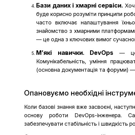
Бази даних і хмарні сервіси.
Хоча
буде корисно розуміти принципи роб
часто включає налаштування їхньо
знайомство з хмарними платформами 
— це одна з ключових вимог сучасног
М’які навички. DevOps
— це
Комунікабельність, уміння працюва
(основна документація та форуми) — 
Опановуємо необхідні інструм
Коли базові знання вже засвоєні, наступ
основу роботи DevOps-інженера. С
забезпечувати стабільність і швидкість р