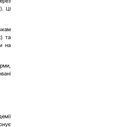
ерез
). Ці
чкам
x) та
и на
орми,
овані
емії
понує