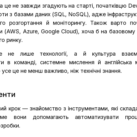
 це не завжди згадують на старті, початківцю De
оти з базами даних (SQL, NoSQL), адже інфрастру
го розгортання й моніторингу. Також варто по
(AWS, Azure, Google Cloud), хоча б на базовому 
о ринку.
 не лише технології, а й культура взаємо
ти в команді, системне мислення й англійська 
усе це не менш важливо, ніж технічні знання.
енти
ний крок — знайомство з інструментами, які скла
аме вони допомагають автоматизувати проц
озробки.