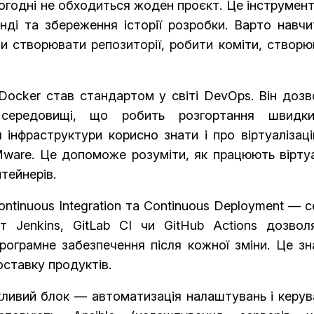
ьогодні не обходиться жоден проєкт. Це інструмен
нді та збереження історії розробки. Варто навчи
ти створювати репозиторії, робити коміти, створ
ocker став стандартом у світі DevOps. Він дозв
 середовищі, що робить розгортання швидк
 інфраструктури корисно знати і про віртуалізац
VMware. Це допоможе розуміти, як працюють вірту
тейнерів.
ntinuous Integration та Continuous Deployment — 
т Jenkins, GitLab CI чи GitHub Actions дозвол
рограмне забезпечення після кожної зміни. Це зн
ставку продуктів.
ливий блок — автоматизація налаштувань і керув