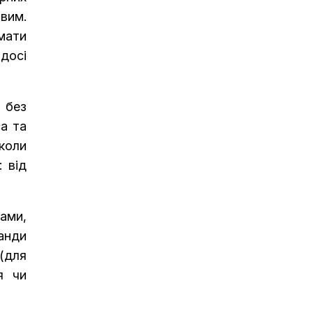
овим.
 мати
досі
 без
са та
коли
 від
ами,
анди
 (для
я чи