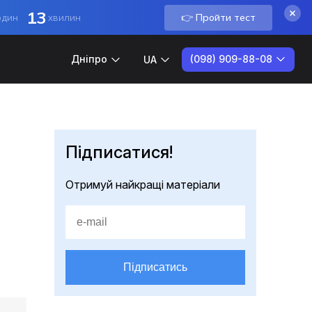
13
👉 Пройти тест
один
хвилин
(098) 909-88-08
Дніпро
UA
Підписатися!
Отримуй найкращі матеріали
Підписатись