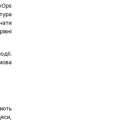
vOps
ктура
чати
рівні
дії.
мова
дають
еси,