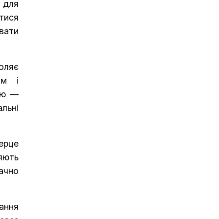
т для
тися
ювати
оляє
им і
ію —
альні
серце
яють
ачно
ання