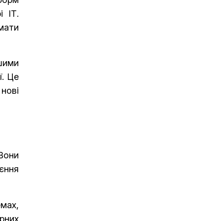
 ІТ.
мати
шими
ї. Це
нові
Вони
єння
емах,
рних