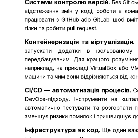
Системи контролю версій.
Без Git с
відстеження змін у коді, роботи в кома
працювати з GitHub або GitLab, щоб вмі
гілки та робити pull request.
Контейнеризація та віртуалізація.
D
запускати додатки в ізольованому
передбачуваним. Для кращого розуміння
наприклад, на прикладі VirtualBox або 
машини та чим вони відрізняються від кон
CI/CD — автоматизація процесів.
Co
DevOps-підходу. Інструменти на кштал
автоматично тестувати та розгортати п
зменшує ризики помилок і пришвидшує до
Інфраструктура як код.
Ще один важ