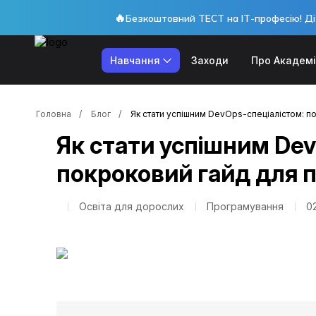
🔥
Безкоштовний ТЕСТ на ІТ-професію! Ді
Навчання
Заходи
Про Академ
Головна
Блог
Як стати успішним DevOps-спеціалістом: п
Як стати успішним Dev
покроковий гайд для п
Освіта для дорослих
Програмування
02