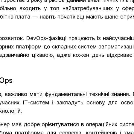
абільно входить у топ найзатребуваніших у сфері
ітна плата — навіть початківці мають шанс отри
розвиток. DevOps-фахівці працюють із найсучасні
марних платформ до складних систем автоматизаці
адзвичайно цікавою, адже кожен день відкриває 
vOps
 важливо мати фундаментальні технічні знання. 
учасних ІТ-систем і закладуть основу для осво
хнологій.
енер має добре орієнтуватися в операційних сист
боча платформа для серверів, контейнерів і хма