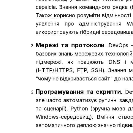
сервісів. Знання командного рядка (
Також корисно розуміти відмінності
уявлення про адміністрування Wi
використовують гібридні середовища
Мережі та протоколи
. DevOps 
базових знань мережевих технологій 
підмережі, як працюють DNS і м
(HTTP/HTTPS, FTP, SSH). Знання м
"чому не відкривається сайт" до на
Програмування та скрипти.
Dev
але часто автоматизує рутинні завд
та сценарії), Python (зручна мова д
Windows-середовищ). Вміння ство
автоматичного деплою значно підвищ