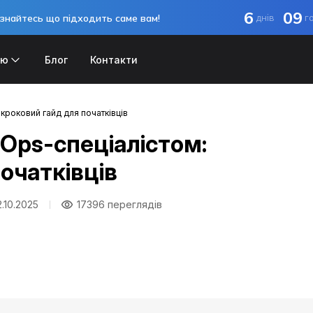
6
09
знайтесь що підходить саме вам!
днів
г
ію
Блог
Контакти
окроковий гайд для початківців
Ops-спеціалістом:
очатківців
.10.2025
17396 переглядів