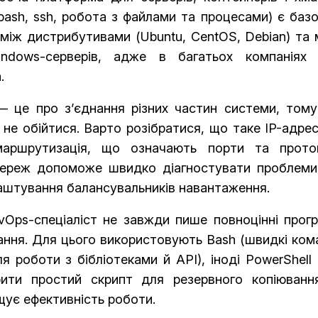
bash, ssh, робота з файлами та процесами) є баз
 між дистрибутивами (Ubuntu, CentOS, Debian) та
ndows-серверів, адже в багатьох компаніях 
.
— це про з’єднання різних частин системи, тому
не обійтися. Варто розібратися, що таке IP-адре
аршрутизація, що означають порти та прото
ереж допоможе швидко діагностувати проблеми:
лаштування балансувальників навантаження.
Ops-спеціаліст не завжди пише повноцінні прогр
ання. Для цього використовують Bash (швидкі ком
ля роботи з бібліотеками й API), іноді PowerShell
рити простий скрипт для резервного копіюванн
ує ефективність роботи.