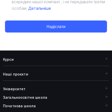
всередині нашої компанії , і не передавати третім
особам.
Детальніше
Надіслати
Курси
Наші проєкти
Університет
Загальноосвiтня школа
Початкова школа