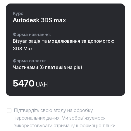
Курс:
Autodesk 3DS max
Форма навчання:
Візуалізація та моделювання за допомогою
3DS Max
Форма оплати:
Частинами (6 платежів на рік)
5470
UAH
Підтвердіть свою згоду на обробку
персональних даних. Ми зобов'язуємося
використовувати отриману інформацію тільки