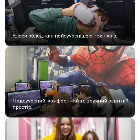
Класи обладнані найсучаснішою технікою.
Надсучасний, комфортний та зручний освітній
простір.