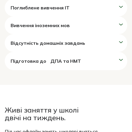
Поглиблене
вивчення ІТ
Вивчення
іноземних мов
Відсутність
домашніх завдань
Підготовка до
ДПА та НМТ
Живі заняття у школі
двічі на тиждень.
Під час офлайн занять школярі вчаться