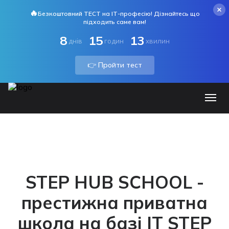
🔥
Безкоштовний ТЕСТ на ІТ-професію! Дізнайтесь що
підходить саме вам!
8
15
13
днів
годин
хвилин
👉 Пройти тест
STEP HUB SCHOOL -
престижна приватна
школа на базі IT STEP