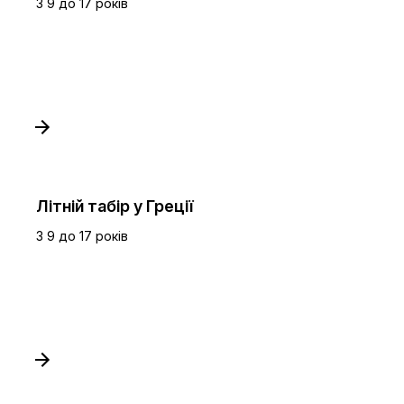
З 9 до 17 років
Літній табір у Греції
З 9 до 17 років