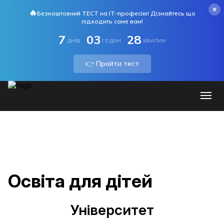
🔥
Безкоштовний ТЕСТ на ІТ-професію! Дізнайтесь що
підходить саме вам!
7
03
28
днів
годин
хвилин
👉 Пройти тест
Освіта для дітей
Університет