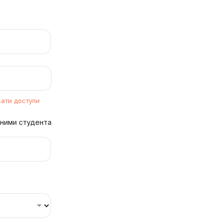
вати доступи
аними студента