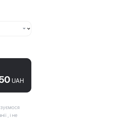
50
UAH
язуємося
ї , і не