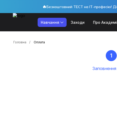
🔥
Безкоштовний ТЕСТ на ІТ-професію! Ді
Навчання
Заходи
Про Академ
Головна
Оплата
Заповнення