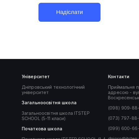
Надіслати
Університет
Контакти
Дніпровський технологічний
Приймальня п
університет
адресою - вул
Воскресенськ
Загальноосвiтня школа
(098) 909-88
Загальноосвітня школа ITSTEP
(073) 797-88
SCHOOL (5-11 класи)
(099) 600-66
Початкова школа
dnipro@itstep