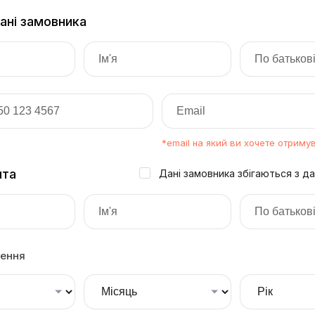
дані замовника
*email на який ви хочете отриму
нта
Дані замовника збігаються з д
ення