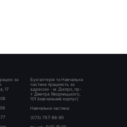
рацює за
Бухгалтерія та Навчальна
.
частина працюють за
а, 17
адресою - м. Дніпро, пр-
т Дмитра Яворницького,
-08
101 (навчальний корпус)
-08
Навчальна частина
-77
(073) 797-88-90
.org
пн.-нд.: 9:00-18:00