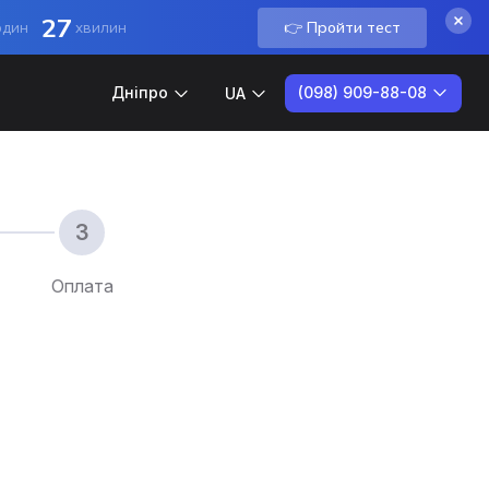
27
👉 Пройти тест
один
хвилин
(098) 909-88-08
Дніпро
UA
Оплата