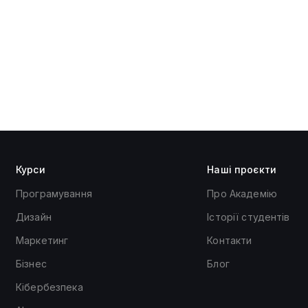
Курси
Наші проєкти
Програмування
Про Академію
Дизайн
Історії студентів
Маркетинг
Контакти
Бізнес
Блог
Кібербезпека