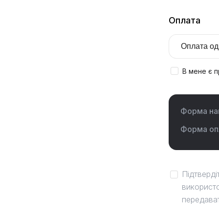
Оплата
В мене є 
Форма на
Форма оп
Підтверді
використо
передават