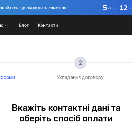
5
12
знайтесь що підходить саме вам!
днів
г
ію
Блог
Контакти
 форми
Укладання договору
Вкажіть контактні дані та
оберіть спосіб оплати