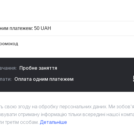
промокод
вчання:
Пробне заняття
лати:
Оплата одним платежем
ть свою згоду на обробку персональних даних. Ми зобов'
вувати отриману інформацію тільки всередині нашої компані
и третім особам.
Детальніше