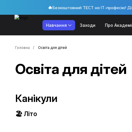
🔥
Безкоштовний ТЕСТ на ІТ-професію! Ді
Навчання
Заходи
Про Академ
Головна
Освіта для дітей
Освіта для дітей
Канікули
🏖️ Літо