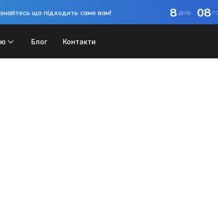
8
08
знайтесь що підходить саме вам!
днів
г
ію
Блог
Контакти