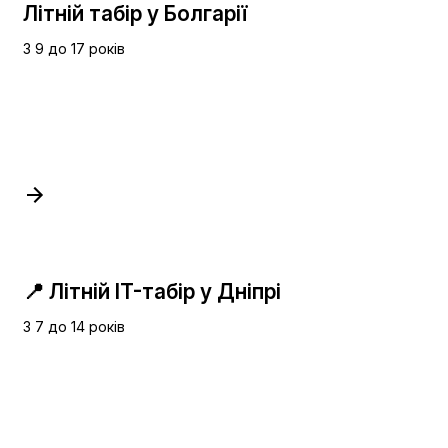
Літній табір у Болгарії
З 9 до 17 років
📍 Літній IT-табір у Дніпрі
З 7 до 14 років