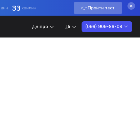
33
👉 Пройти тест
один
хвилин
(098) 909-88-08
Дніпро
UA