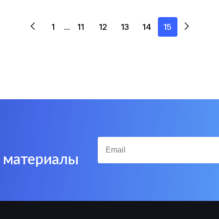
1
11
12
13
14
15
...
е материалы