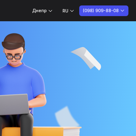
(098) 909-88-08
Днепр
RU