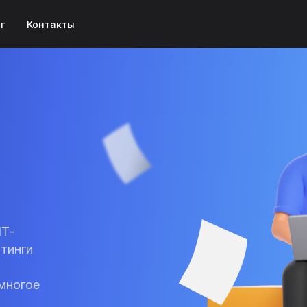
г
Контакты
ИТ-
йтинги
многое