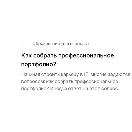
-
Образование для взрослых
Как собрать профессиональное
портфолио?
Начиная строить карьеру в IT, многие задаются
вопросом: как собрать профессиональное
портфолио? Иногда ответ на этот вопрос
напоминает заколдованный круг. Чтобы собира
работы – нужно работать, а работу не предлага
так как нет примеров. В этой статье мы ответим
ваши вопросы и подскажем, как собрать
профессиональное портфолио, даже не имея о
работы