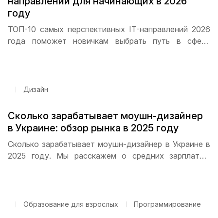
направлений для начинающих в 2026
году
ТОП-10 самых перспективных IT-направлений 2026
года поможет новичкам выбрать путь в сфере
технологий. Программирование, дизайн,
кибербезопасность, Data Science и DevOps — какие
специальности пользуются наибольшим спросом и
как начать карьеру с нуля
Дизайн
Сколько зарабатывает моушн-дизайнер
в Украине: обзор рынка в 2025 году
Сколько зарабатывает моушн-дизайнер в Украине в
2025 году. Мы расскажем о средних зарплатах,
распределении по опыту, перспективах фриланса и
удаленной работы, а также дадим советы, как
быстро прокачать навыки и получить высокий доход.
Образование для взрослых
Программирование