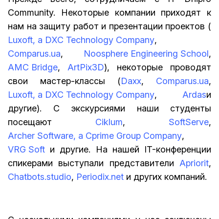
Community. Некоторые компании приходят к
нам на защиту работ и презентации проектов (
Luxoft, a DXC Technology Company
,
Comparus.ua
,
Noosphere Engineering School
,
AMC Bridge
,
ArtPix3D
), некоторые проводят
свои мастер-классы (
Daxx
,
Comparus.ua
,
Luxoft, a DXC Technology Company
,
Ardas
и
другие). С экскурсиями наши студенты
посещают
Ciklum
,
SoftServe
,
Archer Software, a Cprime Group Company
,
VRG Soft
и другие. На нашей IT-конференции
спикерами выступали представители
Apriorit
,
Chatbots.studio
,
Periodix.net
и других компаний.