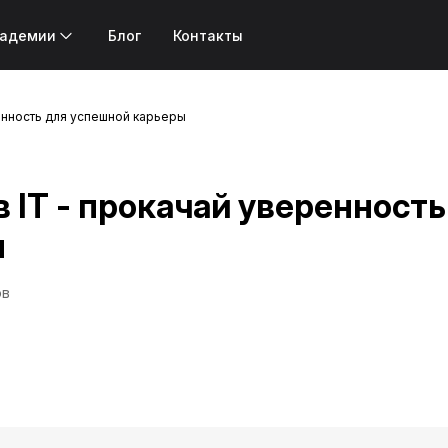
кадемии
Блог
Контакты
ренность для успешной карьеры
 IT - прокачай уверенность
ы
ов