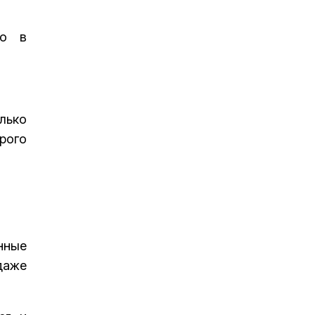
но в
лько
рого
нные
даже