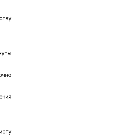
ству
нуты
очно
ения
исту