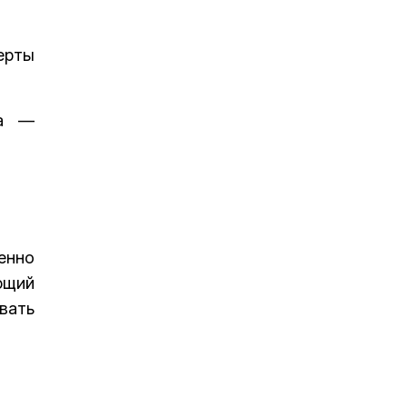
ерты
ца —
енно
ющий
вать