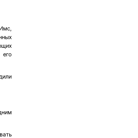
Имс,
нных
ющих
 его
дили
дним
вать