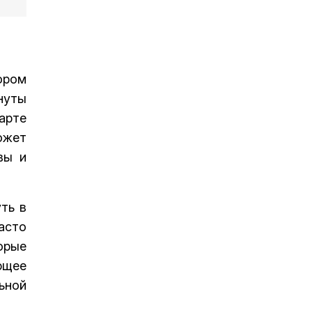
ором
нуты
арте
ожет
вы и
ть в
асто
орые
ющее
ьной