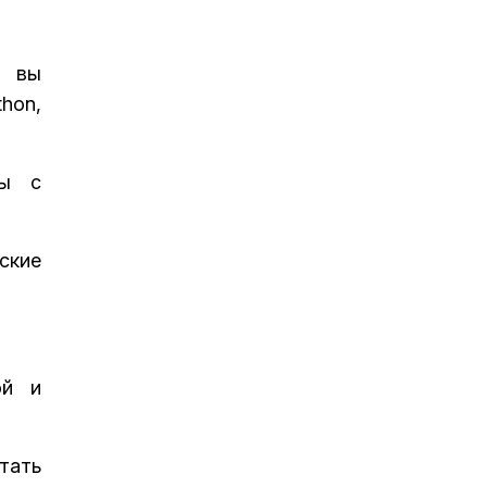
и вы
hon,
ты с
ские
ой и
тать