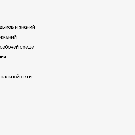
выков и знаний
тижений
 рабочей среде
ния
ональной сети