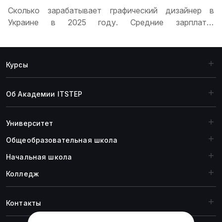
Сколько зарабатывает графический дизайнер в
Украине в 2025 году. Средние зарплаты,
распределение по уровню опыта, влияние города на
доходы, перспективы карьерного роста и
особенности работы на фрилансе для дизайнеров
Курсы
разных уровней
Об Академии ITSTEP
Университет
Общеобразовательная школа
Начальная школа
Колледж
Контакты