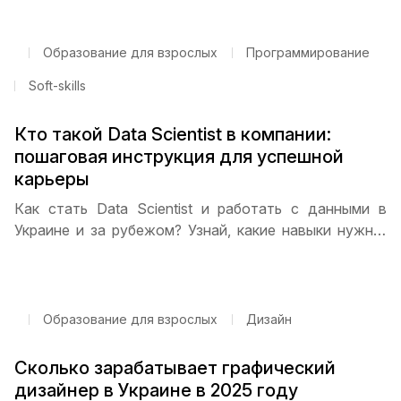
удаленной работы, а также дадим советы, как
быстро прокачать навыки и получить высокий доход.
Образование для взрослых
Программирование
Soft-skills
Кто такой Data Scientist в компании:
пошаговая инструкция для успешной
карьеры
Как стать Data Scientist и работать с данными в
Украине и за рубежом? Узнай, какие навыки нужны,
как составлять портфолио, проходить стажировку и
найти первую работу. Пошаговая инструкция и
советы от ITSTEP Academy помогут начать карьеру.
Образование для взрослых
Дизайн
Сколько зарабатывает графический
дизайнер в Украине в 2025 году